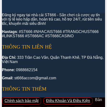
Đăng ký ngay tại nhà cái ST666 - Sân chơi cá cược uy tín
với tỷ lệ kèo hấp dẫn, hoàn trả cao, hỗ trợ 24/7, rút tiền siêu
tốc, khuyến mãi siêu đỉnh!
Hastags
: #ST666 #NHACAIST666 #TRANGCHUST666
#LINKST666 #ST666AC #ST666CASINO
THÔNG TIN LIÊN HỆ
Địa Chỉ:
333 Trần Cao Vân, Quận Thanh Khê, TP Đà Nẵng,
Việt Nam
Quá trình thành lập ST666
Phone:
0988662154
Ngoài ra, bộ phận chăm sóc khách hàng của ST666
cũng luôn hoạt động 24/7. Nhằm đáp ứng tất cả
Gmail:
st666accom@gmail.com
những thắc mắc cho cược thủ. Bên cạnh việc phát
triển về công nghệ chúng tôi còn đa dạng về các thể
THÔNG TIN THÊM
loại trò chơi. Mục đích là mang tới sự trải nghiệm thú
vị, hấp dẫn tới hội viên.
Bản
Chính sách bảo mật
Điều Khoản Và Điều Kiện