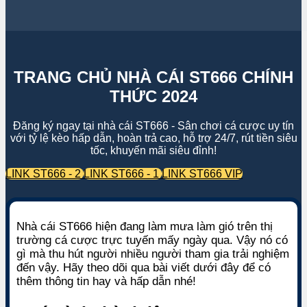
TRANG CHỦ NHÀ CÁI ST666 CHÍNH
THỨC 2024
Đăng ký ngay tại nhà cái ST666 - Sân chơi cá cược uy tín
với tỷ lệ kèo hấp dẫn, hoàn trả cao, hỗ trợ 24/7, rút tiền siêu
tốc, khuyến mãi siêu đỉnh!
LINK ST666 - 2
LINK ST666 - 1
LINK ST666 VIP
Nhà cái ST666 hiện đang làm mưa làm gió trên thị
trường cá cược trực tuyến mấy ngày qua. Vậy nó có
gì mà thu hút người nhiều người tham gia trải nghiệm
đến vậy. Hãy theo dõi qua bài viết dưới đây để có
thêm thông tin hay và hấp dẫn nhé!