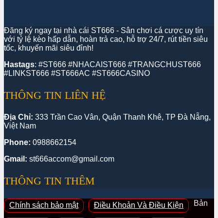
Đăng ký ngay tại nhà cái ST666 - Sân chơi cá cược uy tín
với tỷ lệ kèo hấp dẫn, hoàn trả cao, hỗ trợ 24/7, rút tiền siêu
tốc, khuyến mãi siêu đỉnh!
Hastags
: #ST666 #NHACAIST666 #TRANGCHUST666
#LINKST666 #ST666AC #ST666CASINO
THÔNG TIN LIÊN HỆ
Địa Chỉ:
333 Trần Cao Vân, Quận Thanh Khê, TP Đà Nẵng,
Việt Nam
Quá trình thành lập ST666
Phone:
0988662154
Ngoài ra, bộ phận chăm sóc khách hàng của ST666
cũng luôn hoạt động 24/7. Nhằm đáp ứng tất cả
Gmail:
st666accom@gmail.com
những thắc mắc cho cược thủ. Bên cạnh việc phát
triển về công nghệ chúng tôi còn đa dạng về các thể
THÔNG TIN THÊM
loại trò chơi. Mục đích là mang tới sự trải nghiệm thú
vị, hấp dẫn tới hội viên.
Bản
Chính sách bảo mật
Điều Khoản Và Điều Kiện