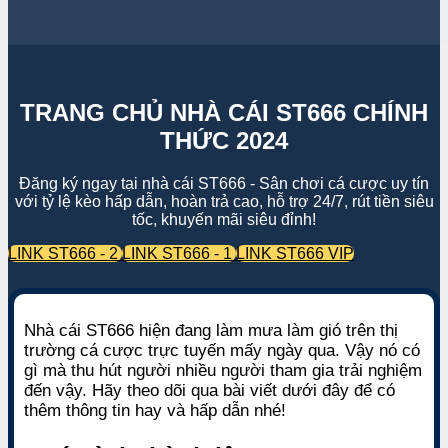
TRANG CHỦ NHÀ CÁI ST666 CHÍNH
THỨC 2024
Đăng ký ngay tại nhà cái ST666 - Sân chơi cá cược uy tín
với tỷ lệ kèo hấp dẫn, hoàn trả cao, hỗ trợ 24/7, rút tiền siêu
tốc, khuyến mãi siêu đỉnh!
LINK ST666 - 2
LINK ST666 - 1
LINK ST666 VIP
Nhà cái ST666 hiện đang làm mưa làm gió trên thị
trường cá cược trực tuyến mấy ngày qua. Vậy nó có
gì mà thu hút người nhiều người tham gia trải nghiệm
đến vậy. Hãy theo dõi qua bài viết dưới đây để có
thêm thông tin hay và hấp dẫn nhé!