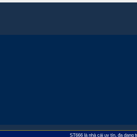
ST666 là nhà cái uy tín, đa dạng trò