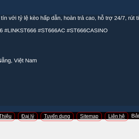
n với tỷ lệ kèo hấp dẫn, hoàn trả cao, hỗ trợ 24/7, rút t
6 #LINKST666 #ST666AC #ST666CASINO
luôn hoạt động 24/7. Nhằm đáp ứng tất cả những thắc mắc 
là mang tới sự trải nghiệm thú vị, hấp dẫn tới hội viên.
66
Nẵng, Việt Nam
 cho bạn những trải nghiệm cá cược thật độc đáo. Sau đây,
666 bạn sẽ được chiêm ngưỡng giao diện tại đây khá đẹp mắ
ế thông minh. Nhằm giúp hội viên có thể dễ dàng công việc t
Bả
Thiệu
Đại lý
Tuyển dụng
Sitemap
Liên hệ