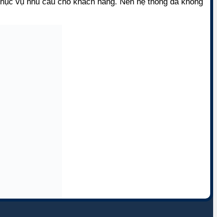
 phục vụ nhu cầu cho khách hàng. Nên hệ thống đã không