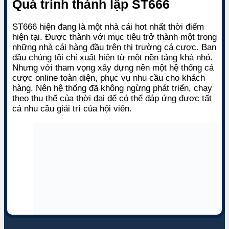
Quá trình thành lập ST666
ST666 hiện đang là một nhà cái hot nhất thời điểm
hiện tại. Được thành với mục tiêu trở thành một trong
những nhà cái hàng đầu trên thị trường cá cược. Ban
đầu chúng tôi chỉ xuất hiện từ một nền tảng khá nhỏ.
Nhưng với tham vọng xây dựng nên một hệ thống cá
cược online toàn diện, phục vụ nhu cầu cho khách
hàng. Nên hệ thống đã không ngừng phát triển, chạy
theo thu thế của thời đại để có thể đáp ứng được tất
cả nhu cầu giải trí của hội viên.