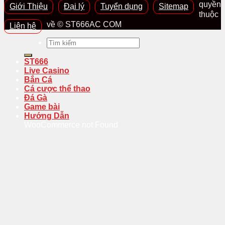
Vài điểm nổi bật của trang chủ
quyền
Giới Thiệu
Đại lý
Tuyển dụng
Sitemap
ST666
thuộc
về © ST666AC COM
Liên hệ
Trang chủ ST666 có khá nhiều ưu thế vượt bậc,
mang đến cho bạn những trải nghiệm cá cược thật
độc đáo. Sau đây, là một vài ưu điểm nổi bật khi
ST666
tham gia cá cược:
Live Casino
Bắn Cá
Cá cược thể thao
Giao diện đẹp mắt
Đá Gà
Game bài
Trước hết, khi tham gia các cuộc tại trang chủ của
Hướng Dẫn
ST666 bạn sẽ được chiêm ngưỡng giao diện tại đây
WooCommerce not Found
khá đẹp mắt. Với những tông màu xanh trang nhã,
danh mục sắp xếp hợp lý, bố cục rõ ràng,… Mọi tính
năng cũng được thiết kế thông minh. Nhằm giúp hội
viên có thể dễ dàng công việc thực hiện mọi giao
dịch, kể cả đối với tân hội viên.