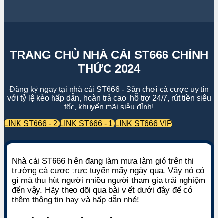
TRANG CHỦ NHÀ CÁI ST666 CHÍNH
THỨC 2024
Đăng ký ngay tại nhà cái ST666 - Sân chơi cá cược uy tín
với tỷ lệ kèo hấp dẫn, hoàn trả cao, hỗ trợ 24/7, rút tiền siêu
tốc, khuyến mãi siêu đỉnh!
LINK ST666 - 2
LINK ST666 - 1
LINK ST666 VIP
Nhà cái ST666 hiện đang làm mưa làm gió trên thị
trường cá cược trực tuyến mấy ngày qua. Vậy nó có
gì mà thu hút người nhiều người tham gia trải nghiệm
đến vậy. Hãy theo dõi qua bài viết dưới đây để có
thêm thông tin hay và hấp dẫn nhé!