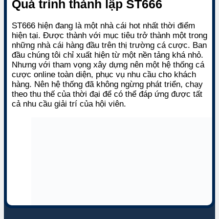
Quá trình thành lập ST666
ST666 hiện đang là một nhà cái hot nhất thời điểm
hiện tại. Được thành với mục tiêu trở thành một trong
những nhà cái hàng đầu trên thị trường cá cược. Ban
đầu chúng tôi chỉ xuất hiện từ một nền tảng khá nhỏ.
Nhưng với tham vọng xây dựng nên một hệ thống cá
cược online toàn diện, phục vụ nhu cầu cho khách
hàng. Nên hệ thống đã không ngừng phát triển, chạy
theo thu thế của thời đại để có thể đáp ứng được tất
cả nhu cầu giải trí của hội viên.