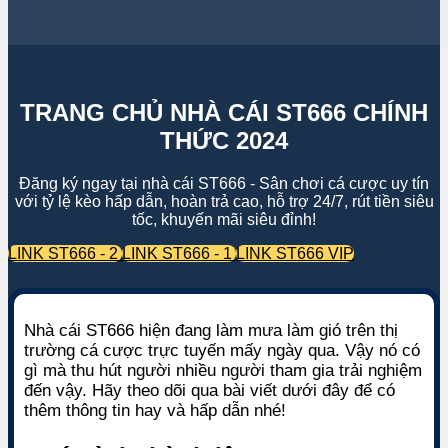
TRANG CHỦ NHÀ CÁI ST666 CHÍNH
THỨC 2024
Đăng ký ngay tại nhà cái ST666 - Sân chơi cá cược uy tín
với tỷ lệ kèo hấp dẫn, hoàn trả cao, hỗ trợ 24/7, rút tiền siêu
tốc, khuyến mãi siêu đỉnh!
LINK ST666 - 2
LINK ST666 - 1
LINK ST666 VIP
Nhà cái ST666 hiện đang làm mưa làm gió trên thị
trường cá cược trực tuyến mấy ngày qua. Vậy nó có
gì mà thu hút người nhiều người tham gia trải nghiệm
đến vậy. Hãy theo dõi qua bài viết dưới đây để có
thêm thông tin hay và hấp dẫn nhé!