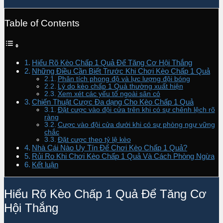
Table of Contents
Hiểu Rõ Kèo Chấp 1 Quả Để Tăng Cơ Hội Thắng
Những Điều Cần Biết Trước Khi Chơi Kèo Chấp 1 Quả
Phân tích phong độ và lực lượng đội bóng
Lý do kèo chấp 1 Quả thường xuất hiện
Xem xét các yếu tố ngoài sân cỏ
Chiến Thuật Cược Đa dạng Cho Kèo Chấp 1 Quả
Đặt cược vào đội cửa trên khi có sự chênh lệch rõ
ràng
Cược vào đội cửa dưới khi có sự phòng ngự vững
chắc
Đặt cược theo tỷ lệ kèo
Nhà Cái Nào Uy Tín Để Chơi Kèo Chấp 1 Quả?
Rủi Ro Khi Chơi Kèo Chấp 1 Quả Và Cách Phòng Ngừa
Kết luận
Hiểu Rõ Kèo Chấp 1 Quả Để Tăng Cơ
Hội Thắng