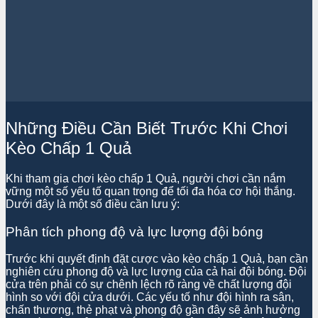
Những Điều Cần Biết Trước Khi Chơi
Kèo Chấp 1 Quả
Khi tham gia chơi kèo chấp 1 Quả, người chơi cần nắm
vững một số yếu tố quan trọng để tối đa hóa cơ hội thắng.
Dưới đây là một số điều cần lưu ý:
Phân tích phong độ và lực lượng đội bóng
Trước khi quyết định đặt cược vào kèo chấp 1 Quả, bạn cần
nghiên cứu phong độ và lực lượng của cả hai đội bóng. Đội
cửa trên phải có sự chênh lệch rõ ràng về chất lượng đội
hình so với đội cửa dưới. Các yếu tố như đội hình ra sân,
chấn thương, thẻ phạt và phong độ gần đây sẽ ảnh hưởng