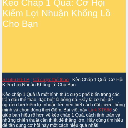
Kèo Chấp 1 Quả: Cơ Hội
Kiếm Lợi Nhuận Khổng Lồ
Cho Bạn
ST666 HELP
-
Cá cược thể thao
-
Kèo Chấp 1 Quả: Cơ Hội
Kiếm Lợi Nhuận Khổng Lồ Cho Bạn
Kèo chấp 1 Quả là một hình thức cược phổ biến trong các
trận đấu thể thao, đặc biệt là bóng đá. Đây là cơ hội để
người chơi kiếm lợi nhuận lớn nếu biết cách đặt cược thông
minh và chọn đúng thời điểm. Bài viết này
Link ST666
sẽ
giúp bạn hiểu rõ hơn về kèo chấp 1 Quả, cách tính toán và
những chiến thuật cần thiết để thắng lớn. Hãy cùng tìm hiểu
để tận dụng cơ hội này một cách hiệu quả nhất!