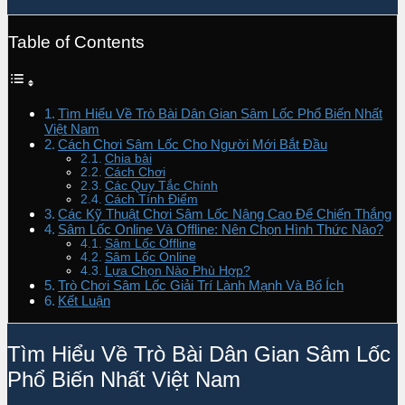
Table of Contents
Tìm Hiểu Về Trò Bài Dân Gian Sâm Lốc Phổ Biến Nhất
Việt Nam
Cách Chơi Sâm Lốc Cho Người Mới Bắt Đầu
Chia bài
Cách Chơi
Các Quy Tắc Chính
Cách Tính Điểm
Các Kỹ Thuật Chơi Sâm Lốc Nâng Cao Để Chiến Thắng
Sâm Lốc Online Và Offline: Nên Chọn Hình Thức Nào?
Sâm Lốc Offline
Sâm Lốc Online
Lựa Chọn Nào Phù Hợp?
Trò Chơi Sâm Lốc Giải Trí Lành Mạnh Và Bổ Ích
Kết Luận
Tìm Hiểu Về Trò Bài Dân Gian Sâm Lốc
Phổ Biến Nhất Việt Nam