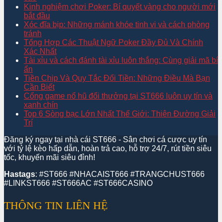
Kinh nghiệm chơi Poker: Bí quyết vàng cho người mới
bắt đầu
Xóc đĩa bịp: Những mánh khóe tinh vi và cách phòng
tránh
Tổng Hợp Các Thuật Ngữ Poker Đầy Đủ Và Chính
Xác Nhất
Tài xỉu và cách đánh tài xỉu luôn thắng: Cùng giải mã bí
ẩn
Tiền Chip Và Quy Tắc Đổi Tiền: Những Điều Mà Bạn
Cần Biết
Cổng game nổ hũ đổi thưởng tại ST666 luôn uy tín và
xanh chín
Top 6 Sòng bạc Lớn Nhất Thế Giới: Thiên Đường Giải
Trí
Đăng ký ngay tại nhà cái ST666 - Sân chơi cá cược uy tín
với tỷ lệ kèo hấp dẫn, hoàn trả cao, hỗ trợ 24/7, rút tiền siêu
tốc, khuyến mãi siêu đỉnh!
Hastags
: #ST666 #NHACAIST666 #TRANGCHUST666
#LINKST666 #ST666AC #ST666CASINO
THÔNG TIN LIÊN HỆ