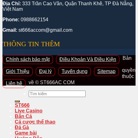
Địa Chỉ:
333 Trần Cao Vân, Quận Thanh Khê, TP Đà Nẵng,
Việt Nam
Phone:
0988662154
Gmail:
st666accom@gmail.com
THÔNG TIN THÊM
Bản
Chính sách bảo mật
Điều Khoản Và Điều Kiện
quyền
Giới Thiệu
Đại lý
Tuyển dụng
Sitemap
thuộc
về © ST666AC COM
Liên hệ
ST666
Live Casino
Bắn Cá
Cá cược thể thao
Đá Gà
Game bài