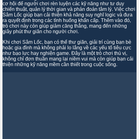
cơ hội để người chơi rèn luyện các kỹ năng như tư duy
chiến thuật, quản lý thời gian và phán đoán tâm lý. Việc chơi
Sâm Lốc giúp bạn cải thiện khả năng suy nghĩ logic và đưa
ra quyết định trong các tình huống khẩn cấp. Thêm vào đó,
trò chơi này còn giúp giảm căng thẳng, mang đến những
giây phút thư giãn cho người chơi.
Khi chơi Sâm Lốc, bạn có thể thư giãn, giải trí cùng bạn bè
hoặc gia đình mà không phải lo lắng về các yếu tố tiêu cực
như bạo lực hay nghiện game. Đây là một trò chơi thú vị,
không chỉ đơn thuần mang lại niềm vui mà còn giúp bạn cải
thiện những kỹ năng mềm cần thiết trong cuộc sống.