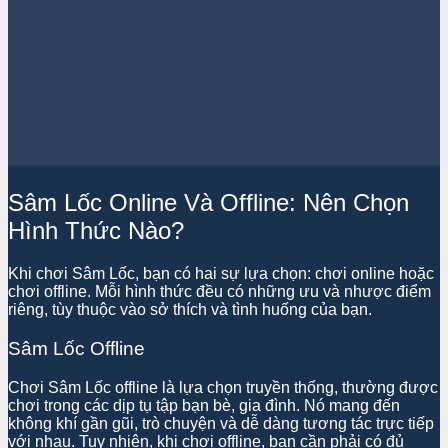
Sâm Lốc Online Và Offline: Nên Chọn
Hình Thức Nào?
Khi chơi Sâm Lốc, bạn có hai sự lựa chọn: chơi online hoặc
chơi offline. Mỗi hình thức đều có những ưu và nhược điểm
riêng, tùy thuộc vào sở thích và tình huống của bạn.
Sâm Lốc Offline
Chơi Sâm Lốc offline là lựa chọn truyền thống, thường được
chơi trong các dịp tụ tập bạn bè, gia đình. Nó mang đến
không khí gần gũi, trò chuyện và dễ dàng tương tác trực tiếp
với nhau. Tuy nhiên, khi chơi offline, bạn cần phải có đủ