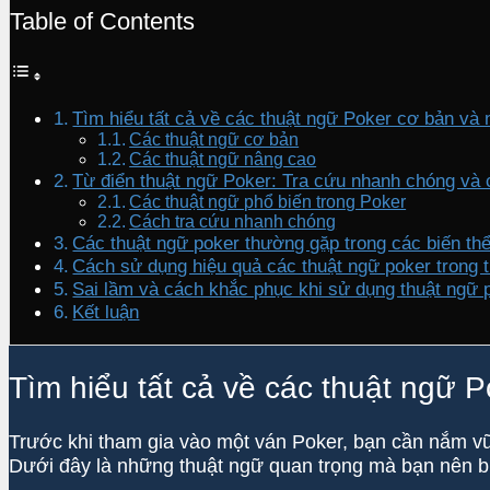
Table of Contents
Tìm hiểu tất cả về các thuật ngữ Poker cơ bản và
Các thuật ngữ cơ bản
Các thuật ngữ nâng cao
Từ điển thuật ngữ Poker: Tra cứu nhanh chóng và 
Các thuật ngữ phổ biến trong Poker
Cách tra cứu nhanh chóng
Các thuật ngữ poker thường gặp trong các biến th
Cách sử dụng hiệu quả các thuật ngữ poker trong t
Sai lầm và cách khắc phục khi sử dụng thuật ngữ 
Kết luận
Tìm hiểu tất cả về các thuật ngữ 
Trước khi tham gia vào một ván Poker, bạn cần nắm v
Dưới đây là những thuật ngữ quan trọng mà bạn nên bi