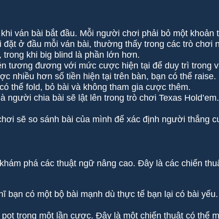
 khi ván bài bắt đầu. Mỗi người chơi phải bỏ một khoản t
đặt ở đầu mỗi ván bài, thường thấy trong các trò chơi n
trong khi big blind là phần lớn hơn.
ền tương đương với mức cược hiện tại để duy trì trong v
 nhiều hơn số tiền hiện tại trên bàn, bạn có thể raise.
có thể fold, bỏ bài và không tham gia cược thêm.
người chia bài sẽ lật lên trong trò chơi Texas Hold’em. F
hơi sẽ so sánh bài của mình để xác định người thắng c
khám phá các thuật ngữ nâng cao. Đây là các chiến thu
ghĩ bạn có một bộ bài mạnh dù thực tế bạn lại có bài yếu
ào pot trong một lần cược. Đây là một chiến thuật có thể