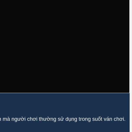
n mà người chơi thường sử dụng trong suốt ván chơi.