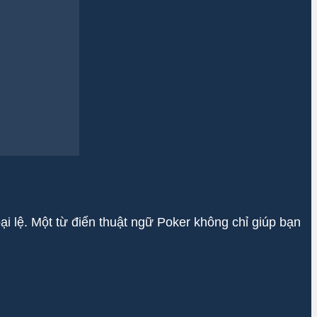
oại lệ. Một từ điển thuật ngữ Poker không chỉ giúp bạn