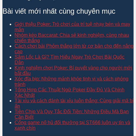
Bài viết mới nhất cùng chuyên mục
Giới thiệu Poker: Trò chơi của trí tuệ nhạy bén và may
mắn
Nhóm kéo Baccarat: Chia sẻ kinh nghiệm, cùng nhau
chiến thắng
Cách chơi bài Phỏm thắng lớn từ cơ bản cho đến nâng
cao
Sâm Lốc Là Gì? Tìm Hiểu Ngay Trò Chơi Bài Quốc
Dân
Kinh nghiệm chơi Poker: Bí quyết vàng cho người mới
bắt đầu
Xóc đĩa bịp: Những mánh khóe tinh vi và cách phòng
tránh
Tổng Hợp Các Thuật Ngữ Poker Đầy Đủ Và Chính
Xác Nhất
Tài xỉu và cách đánh tài xỉu luôn thắng: Cùng giải mã bí
ẩn
Tiền Chip Và Quy Tắc Đổi Tiền: Những Điều Mà Bạn
Cần Biết
Cổng game nổ hũ đổi thưởng tại ST666 luôn uy tín và
xanh chín