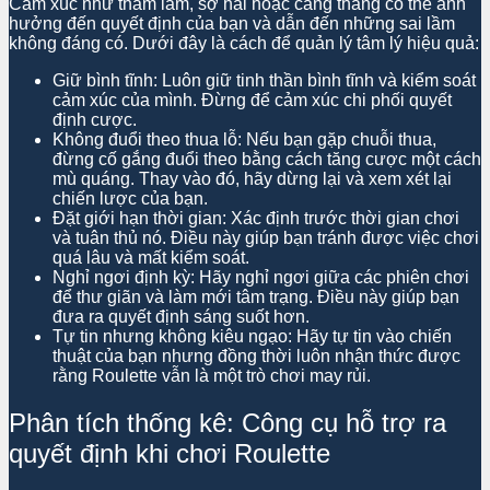
Cảm xúc như tham lam, sợ hãi hoặc căng thẳng có thể ảnh
hưởng đến quyết định của bạn và dẫn đến những sai lầm
không đáng có. Dưới đây là cách để quản lý tâm lý hiệu quả:
Giữ bình tĩnh: Luôn giữ tinh thần bình tĩnh và kiểm soát
cảm xúc của mình. Đừng để cảm xúc chi phối quyết
định cược.
Không đuổi theo thua lỗ: Nếu bạn gặp chuỗi thua,
đừng cố gắng đuổi theo bằng cách tăng cược một cách
mù quáng. Thay vào đó, hãy dừng lại và xem xét lại
chiến lược của bạn.
Đặt giới hạn thời gian: Xác định trước thời gian chơi
và tuân thủ nó. Điều này giúp bạn tránh được việc chơi
quá lâu và mất kiểm soát.
Nghỉ ngơi định kỳ: Hãy nghỉ ngơi giữa các phiên chơi
để thư giãn và làm mới tâm trạng. Điều này giúp bạn
đưa ra quyết định sáng suốt hơn.
Tự tin nhưng không kiêu ngạo: Hãy tự tin vào chiến
thuật của bạn nhưng đồng thời luôn nhận thức được
rằng Roulette vẫn là một trò chơi may rủi.
Phân tích thống kê: Công cụ hỗ trợ ra
quyết định khi chơi Roulette