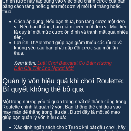
Chiến lược này tập trung vào việc điều chỉnh cược của bạn
bằng cách tăng hoặc giảm một đơn vị mỗi khi thắng hoặc
thua.
Cách áp dụng: Nếu bạn thua, bạn tăng cược một đơn
vị. Nếu bạn thắng, bạn giảm cược một đơn vị. Mục tiêu
là duy trì một mức cược ổn định và tránh mất quá nhiều
tiền.
Lợi ích: D’Alembert giúp bạn giảm thiểu các rủi ro và
không yêu cầu bạn phải gấp đôi cược sau mỗi lần
thua.
Xem thêm:
Luật Chơi Baccarat Cơ Bản: Hướng
Dẫn Chi Tiết Cho Người Mới
Quản lý vốn hiệu quả khi chơi Roulette:
Bí quyết không thể bỏ qua
Một trong những yếu tố quan trọng nhất để thành công trong
Roulette chính là quản lý vốn. Bạn không thể chỉ dựa vào
may mắn để thắng trong lâu dài. Dưới đây là một số mẹo
giúp bạn quản lý vốn hiệu quả:
Xác định ngân sách chơi: Trước khi bắt đầu chơi, hãy