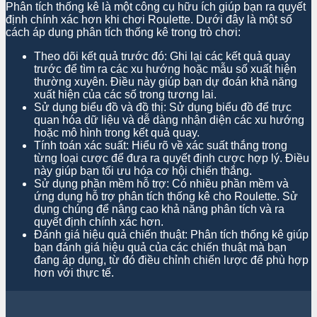
Phân tích thống kê là một công cụ hữu ích giúp bạn ra quyết
định chính xác hơn khi chơi Roulette. Dưới đây là một số
cách áp dụng phân tích thống kê trong trò chơi:
Theo dõi kết quả trước đó: Ghi lại các kết quả quay
trước để tìm ra các xu hướng hoặc mẫu số xuất hiện
thường xuyên. Điều này giúp bạn dự đoán khả năng
xuất hiện của các số trong tương lai.
Sử dụng biểu đồ và đồ thị: Sử dụng biểu đồ để trực
quan hóa dữ liệu và dễ dàng nhận diện các xu hướng
hoặc mô hình trong kết quả quay.
Tính toán xác suất: Hiểu rõ về xác suất thắng trong
từng loại cược để đưa ra quyết định cược hợp lý. Điều
này giúp bạn tối ưu hóa cơ hội chiến thắng.
Sử dụng phần mềm hỗ trợ: Có nhiều phần mềm và
ứng dụng hỗ trợ phân tích thống kê cho Roulette. Sử
dụng chúng để nâng cao khả năng phân tích và ra
quyết định chính xác hơn.
Đánh giá hiệu quả chiến thuật: Phân tích thống kê giúp
bạn đánh giá hiệu quả của các chiến thuật mà bạn
đang áp dụng, từ đó điều chỉnh chiến lược để phù hợp
hơn với thực tế.